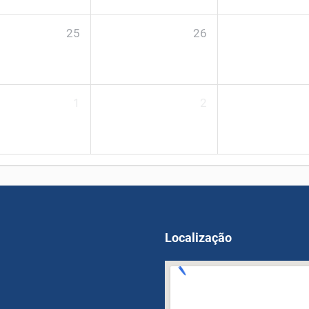
25
26
1
2
Localização
OPM FEGLI Calculator