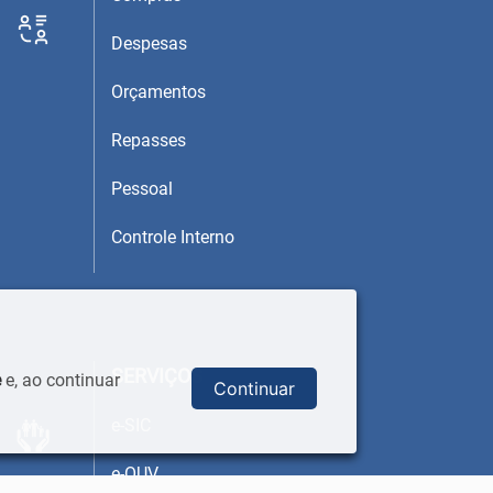
Despesas
Orçamentos
Repasses
Pessoal
Controle Interno
SERVIÇOS
e
e, ao continuar
Continuar
e-SIC
e-OUV