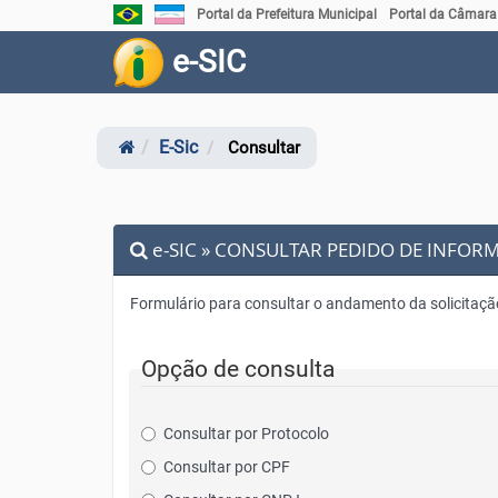
Link
Link
Portal da Prefeitura Municipal
Portal da Câmara
externo
externo
para
para
e-SIC
Portal
Portal
Brasil
do
Governo
do
Estado
E-Sic
Consultar
do
Espírito
Santo
e-SIC » CONSULTAR PEDIDO DE INFO
Formulário para consultar o andamento da solicitaçã
Opção de consulta
Consultar por Protocolo
Consultar por CPF