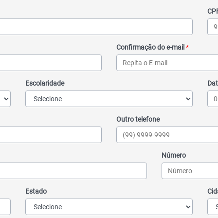
CP
Confirmação do e-mail
*
Escolaridade
Dat
Outro telefone
Número
Estado
Cid