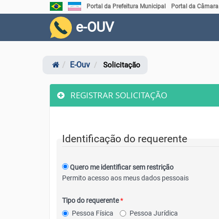
Link
Link
Portal da Prefeitura Municipal
Portal da Câmara
externo
externo
para
para
e-OUV
Portal
Portal
Brasil
do
Governo
do
Estado
E-Ouv
Solicitação
do
Espírito
Santo
REGISTRAR SOLICITAÇÃO
Identificação do requerente
Quero me identificar sem restrição
Permito acesso aos meus dados pessoais
Tipo do requerente
*
Pessoa Física
Pessoa Jurídica