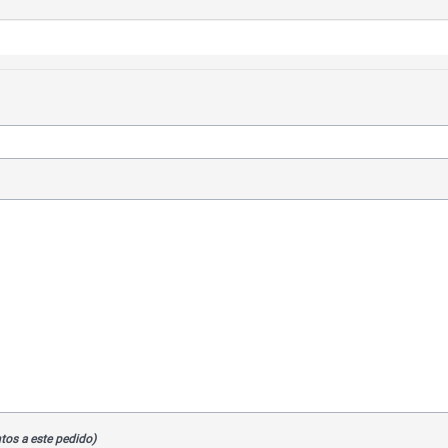
(Opcionalmente você pode anexar fotos e documentos a este pedido)