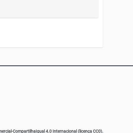
cial-CompartilhaIgual 4.0 Internacional (licença CC0)
.